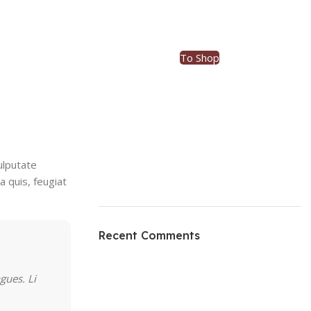
ON SALE
HP Envy 34
To Shop
ulputate
a quis, feugiat
Recent Comments
gues. Li