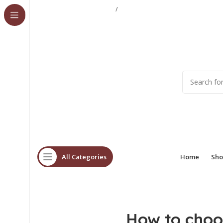
03333740992
03423997376
/
All Categories
Home
Sho
How to choo