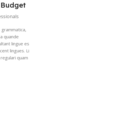
 Budget
ssionals
m grammatica,
Ma quande
ltant lingue es
cent lingues. Li
e regulari quam