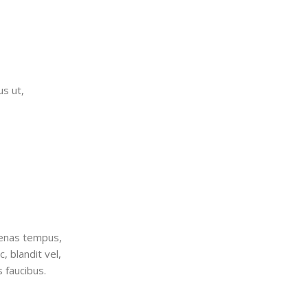
us ut,
ecenas tempus,
 blandit vel,
 faucibus.