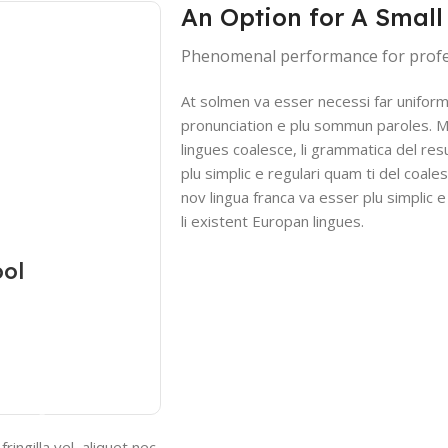
An Option for A Small
Phenomenal performance for profe
At solmen va esser necessi far unifor
pronunciation e plu sommun paroles. 
lingues coalesce, li grammatica del resu
plu simplic e regulari quam ti del coales
nov lingua franca va esser plu simplic 
li existent Europan lingues.
ool
Add To Cart
ngilla vel, aliquet nec,