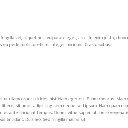
ngilla vel, aliquet nec, vulputate eget, arcu. In enim justo, rhonc
is eu pede mollis pretium. Integer tincidunt. Cras dapibus.
abitur ullamcorper ultricies nisi. Nam eget dui. Etiam rhoncus. Ma
ibero, sit amet adipiscing sem neque sed ipsum. Nam quam nunc,
io et ante tincidunt tempus. Donec vitae sapien ut libero venenatis
s tincidunt. Duis leo. Sed fringilla mauris sit