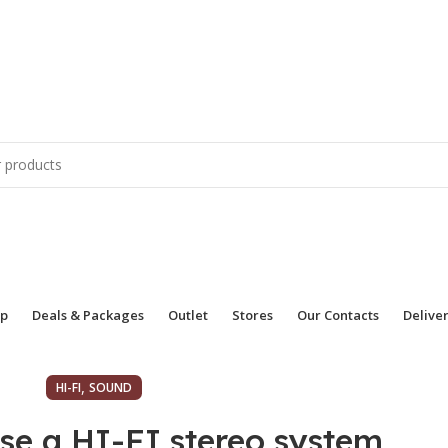
Buy Luxury Furniture ✨ in Affordabl
p
Deals & Packages
Outlet
Stores
Our Contacts
Delive
,
HI-FI
SOUND
se a HI-FI stereo system