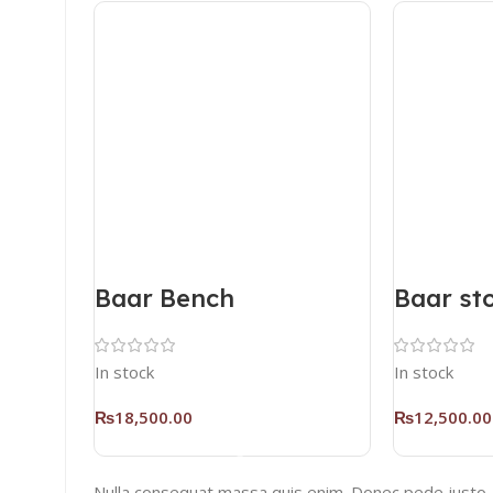
Baar Bench
Baar st
In stock
In stock
₨
18,500.00
₨
12,500.00
Add To Cart
Nulla consequat massa quis enim. Donec pede justo, fri